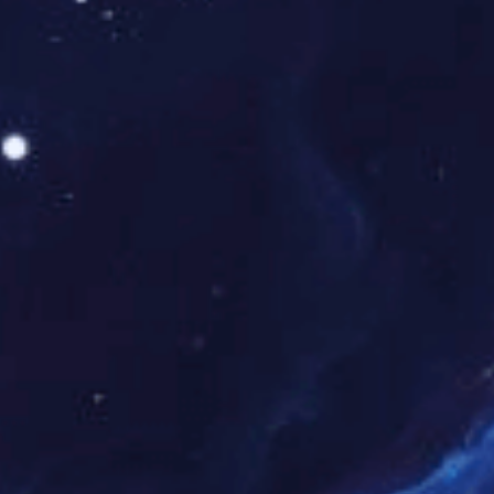
1
<
>