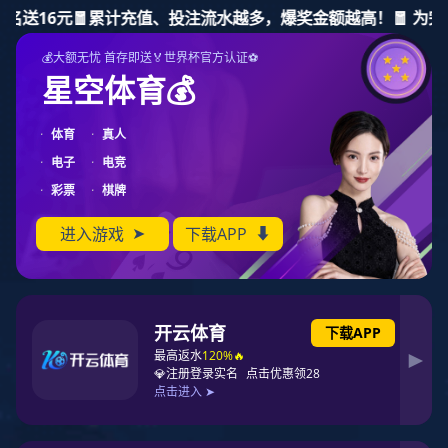
红桃国际
中文
|
关于红桃国际
网站红桃国际
努力使红桃国际电子成为业内最好的PCBA服务商之一
关于红桃国际
主营业务
红桃国际 实景
产品展示
红桃国际 简介
红桃国际
资质证书
社会责任