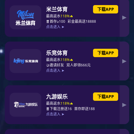
质量管理
新闻动态
红桃国际 简介
联系红桃国际
红桃国际·(中国区)有限红桃国际 官网平台 （红桃国际·(中国区)
有限红桃国际 官网平台 ），2008年成立，高新企业，实缴注册资本
1000万，位于广州高新区广州科学城内，厂房面积近5000平米，员工
超二百人，拥有六条全新富士NXT-3-SMT贴片生产线，三条DIP插件
生产线，二条装配拉线，自动三防漆生产线及高温老化房。具备
IATF16949，ISO9001,UL,CCC,SGS,ROSH等相关认证。红桃国际 主
营：SMT贴片加工，DIP插件加工，PCB制板，PCBA代工代料，电
子整机产品的组装测试等。业务领域涵盖工业控制、军工、汽车电
子、电力、医疗、物联网、机器人、通讯模块、安全防护、云计算、
仪器仪表等。长期稳定服务的客户超过二百家，其中包括中科院，安
费诺等国内外企业，以及盈峰环境、御银股份、白云电器、海格通信
等超过十家A股上市红桃国际 。