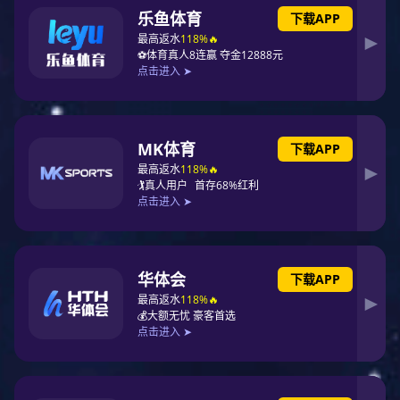
红桃国际 具备很强的电子元器件采购及综合配套能力，长期与
国内外多家元器件厂家和一级代理商合作，确保所有元器件为原厂正
品，在物料质量和成本控制上有明显优势，对于高要求的PCBA包工
包料在业内独树一帜。
红桃国际 具有高精度元器件贴片加工能力，可以贴装0.2MM的
BGA芯片及01005小型器件，可以贴装高精度的FPC软板，年度出厂
合格率达到99.5%以上。红桃国际 设备先进全面，工艺能力优秀，在
同等规模企业中有压倒性优势。
红桃国际 坚信，红桃国际 能够成为业内PCBA产品代工企业之
一。热忱期待着与您牵手!